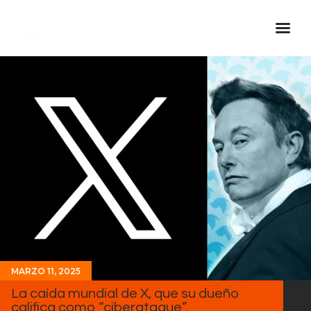
Inicio Real FM
Streaming
En Vivo
Descarga La APP
Programas
Noticias
Equipo
Sobre Nosotros
Contactos
MARZO 11, 2025
La caída mundial de X, que su dueño
califica como “ciberataque”.