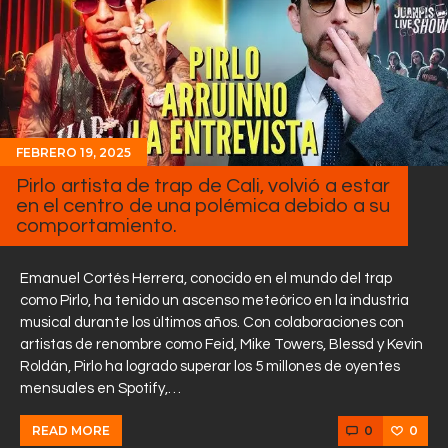
FEBRERO 19, 2025
Pirlo artista de trap de Cali, volvió a estar
en el centro de una polémica debido a su
comportamiento.
Emanuel Cortés Herrera, conocido en el mundo del trap
como Pirlo, ha tenido un ascenso meteórico en la industria
musical durante los últimos años. Con colaboraciones con
artistas de renombre como Feid, Mike Towers, Blessd y Kevin
Roldán, Pirlo ha logrado superar los 5 millones de oyentes
mensuales en Spotify,…
0
0
READ MORE