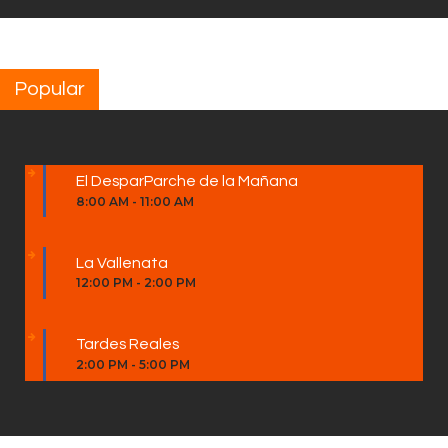
Popular
El DesparParche de la Mañana
8:00 AM
-
11:00 AM
La Vallenata
12:00 PM
-
2:00 PM
Tardes Reales
2:00 PM
-
5:00 PM