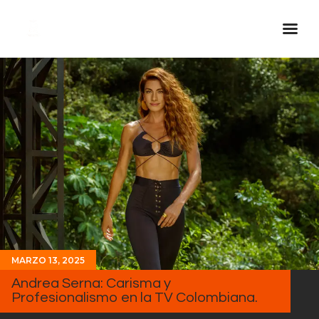
Inicio Real FM
Streaming
En Vivo
Descarga La APP
Programas
Noticias
Equipo
Sobre Nosotros
MARZO 13, 2025
Contactos
Andrea Serna: Carisma y
Profesionalismo en la TV Colombiana.