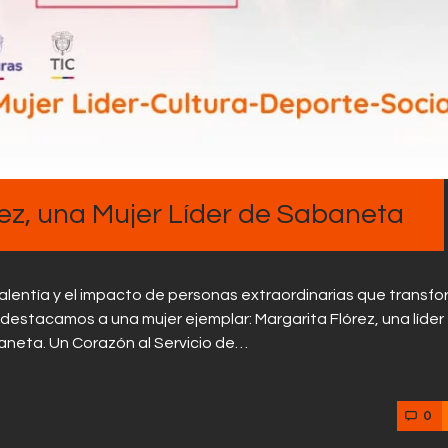
órez, una Mujer Líder de Sabaneta
valentía y el impacto de personas extraordinarias que transf
e, destacamos a una mujer ejemplar: Margarita Flórez, una líder
baneta. Un Corazón al Servicio de…
0