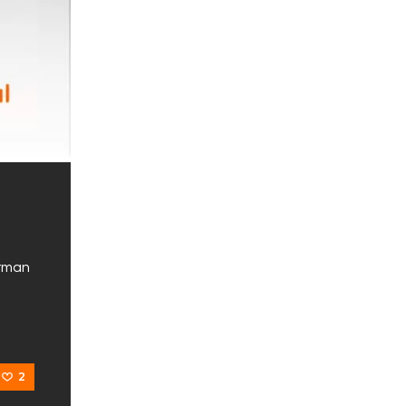
orman
2