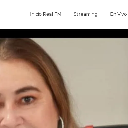
Inicio Real FM
Inicio Real FM
Streaming
En Vivo
Streaming
En Vivo
Descarga La APP
Programas
Noticias
Equipo
Sobre Nosotros