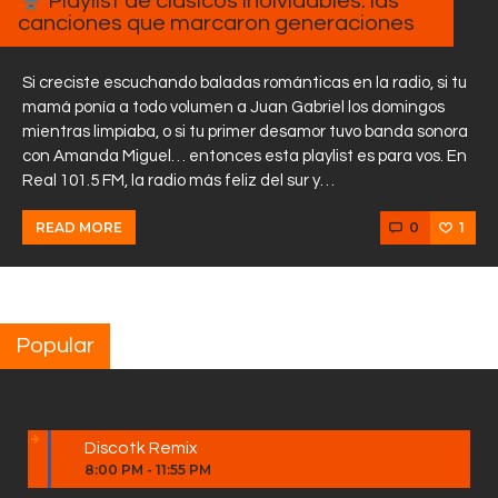
Playlist de clásicos inolvidables: las
canciones que marcaron generaciones
Si creciste escuchando baladas románticas en la radio, si tu
mamá ponía a todo volumen a Juan Gabriel los domingos
mientras limpiaba, o si tu primer desamor tuvo banda sonora
con Amanda Miguel… entonces esta playlist es para vos. En
Real 101.5 FM, la radio más feliz del sur y…
0
1
READ MORE
Popular
Discotk Remix
8:00 PM
-
11:55 PM