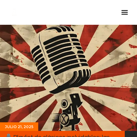
Inicio Real FM
Streaming
En Vivo
Descarga La APP
Programas
Noticias
Equipo
Sobre Nosotros
Contactos
JULIO 21, 2025