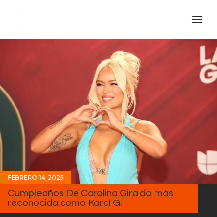
Inicio Real FM
Streaming
En Vivo
Descarga La APP
Programas
Noticias
Equipo
Sobre Nosotros
FEBRERO 14, 2025
Contactos
Cumpleaños De Carolina Giraldo más
reconocida como Karol G.