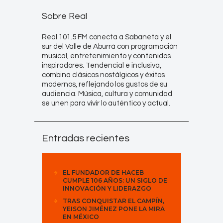
Sobre Real
Real 101.5 FM conecta a Sabaneta y el
sur del Valle de Aburrá con programación
musical, entretenimiento y contenidos
inspiradores. Tendencial e inclusiva,
combina clásicos nostálgicos y éxitos
modernos, reflejando los gustos de su
audiencia. Música, cultura y comunidad
se unen para vivir lo auténtico y actual.
Entradas recientes
EL FUNDADOR DE HACEB
CUMPLE 106 AÑOS: UN SIGLO DE
INNOVACIÓN Y LIDERAZGO
TRAS CONQUISTAR EL CAMPÍN,
YEISON JIMÉNEZ PONE LA MIRA
EN MÉXICO