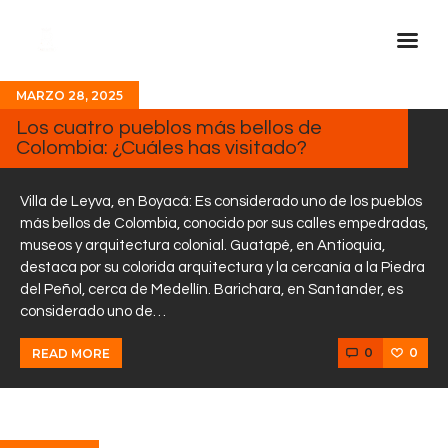
MARZO 28, 2025
Inicio Real FM
Los cuatro pueblos más bellos de
Colombia: ¿Cuáles has visitado?
Streaming
En Vivo
Villa de Leyva, en Boyacá: Es considerado uno de los pueblos
Descarga La APP
más bellos de Colombia, conocido por sus calles empedradas,
museos y arquitectura colonial. Guatapé, en Antioquia,
Programas
destaca por su colorida arquitectura y la cercanía a la Piedra
Noticias
del Peñol, cerca de Medellín. Barichara, en Santander, es
considerado uno de…
Equipo
0
0
READ MORE
Sobre Nosotros
Contactos