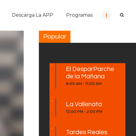
Descarga La APP
Programas
Popular
El DesparParche
de la Mañana
8:00 AM
-
11:00 AM
La Vallenata
12:00 PM
-
2:00 PM
Tardes Reales