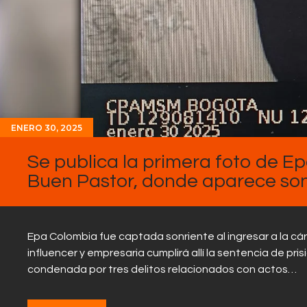
ENERO 30, 2025
Se publica la primera foto de E
Buen Pastor, donde aparece son
Epa Colombia fue captada sonriente al ingresar a la cár
influencer y empresaria cumplirá allí la sentencia de pri
condenada por tres delitos relacionados con actos…