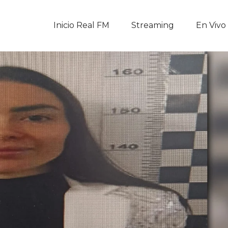
Inicio Real FM
Inicio Real FM
Streaming
En Vivo
Streaming
En Vivo
Descarga La APP
Programas
Noticias
Equipo
Sobre Nosotros