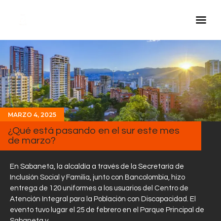
Inicio Real FM
Streaming
En Vivo
Descarga La APP
MARZO 4, 2025
Programas
¿Qué está pasando en el sur este mes
de marzo?
Noticias
Equipo
En Sabaneta, la alcaldía a través de la Secretaría de
Sobre Nosotros
Inclusión Social y Familia, junto con Bancolombia, hizo
entrega de 120 uniformes a los usuarios del Centro de
Contactos
Atención Integral para la Población con Discapacidad. El
evento tuvo lugar el 25 de febrero en el Parque Principal de
Sabaneta y…