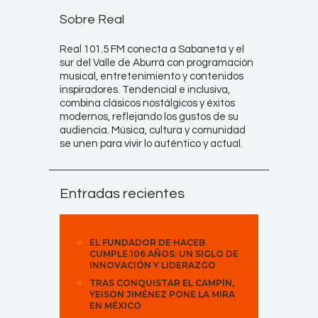
Sobre Real
Real 101.5 FM conecta a Sabaneta y el
sur del Valle de Aburrá con programación
musical, entretenimiento y contenidos
inspiradores. Tendencial e inclusiva,
combina clásicos nostálgicos y éxitos
modernos, reflejando los gustos de su
audiencia. Música, cultura y comunidad
se unen para vivir lo auténtico y actual.
Entradas recientes
EL FUNDADOR DE HACEB
CUMPLE 106 AÑOS: UN SIGLO DE
INNOVACIÓN Y LIDERAZGO
TRAS CONQUISTAR EL CAMPÍN,
YEISON JIMÉNEZ PONE LA MIRA
EN MÉXICO