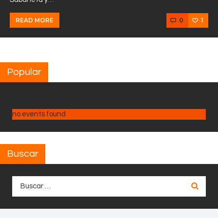
0
1
READ MORE
Popular
no events found
Buscar
Buscar: