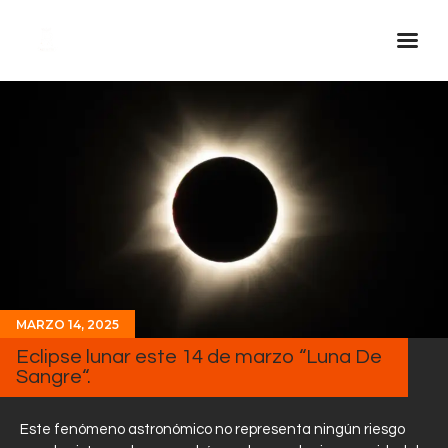
Inicio Real FM
Streaming
En Vivo
Descarga La APP
Programas
Noticias
Equipo
MARZO 14, 2025
Eclipse lunar este 14 de marzo “Luna De
Sobre Nosotros
Sangre“.
Contactos
Este fenómeno astronómico no representa ningún riesgo