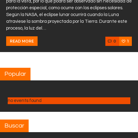
para la vista, por lo que podrá ser observado sin necesidad de
protección especial, como ocurre con los eclipses solares.
Según la NASA, el eclipse lunar ocurrirá cuando la Luna
atraviese la sombra proyectada por la Tierra. Durante este
proceso, la luz del…
0
1
READ MORE
Popular
no events found
Buscar