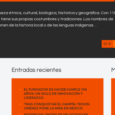
Contactos
eza étnica, cultural, biológica, histórica y geográfica. Con 11
 tiene sus propias costumbres y tradiciones. Los nombres de
en de la historia local o de las lenguas indígenas…
0
Entradas recientes
M
EL FUNDADOR DE HACEB CUMPLE 106
AÑOS: UN SIGLO DE INNOVACIÓN Y
LIDERAZGO
TRAS CONQUISTAR EL CAMPÍN, YEISON
JIMÉNEZ PONE LA MIRA EN MÉXICO
MODIFICAN LÍMITES DE VELOCIDAD EN