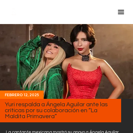
Inicio Real FM
Streaming
En Vivo
Descarga La APP
Programas
Noticias
FEBRERO 12, 2025
Equipo
Yuri respalda a Ángela Aguilar ante las
Sobre Nosotros
críticas por su colaboración en “La
Maldita Primavera”
Contactos
La cantante mexicana mostró su apoyo a Ángela Aguilar,