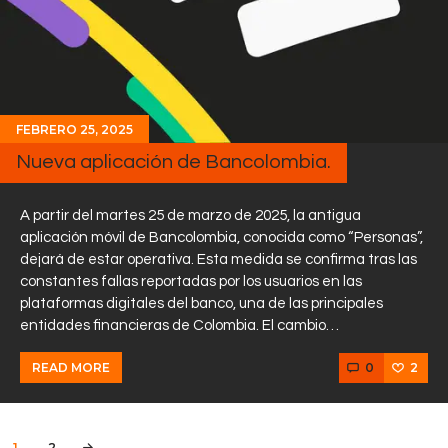
FEBRERO 25, 2025
Nueva aplicación de Bancolombia.
A partir del martes 25 de marzo de 2025, la antigua
aplicación móvil de Bancolombia, conocida como “Personas”,
dejará de estar operativa. Esta medida se confirma tras las
constantes fallas reportadas por los usuarios en las
plataformas digitales del banco, una de las principales
entidades financieras de Colombia. El cambio…
0
2
READ MORE
Paginación
PAGE
1
PAGE
2
>