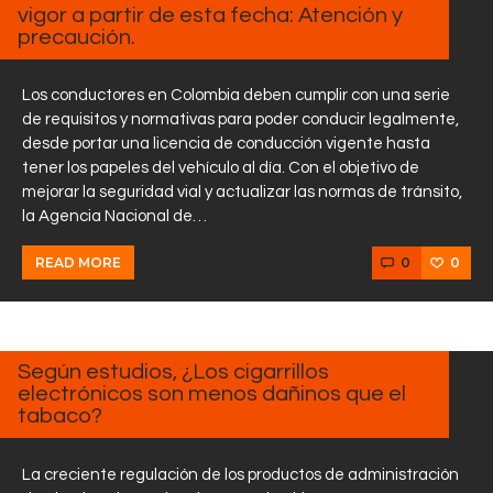
vigor a partir de esta fecha: Atención y
precaución.
Los conductores en Colombia deben cumplir con una serie
de requisitos y normativas para poder conducir legalmente,
desde portar una licencia de conducción vigente hasta
tener los papeles del vehículo al día. Con el objetivo de
mejorar la seguridad vial y actualizar las normas de tránsito,
la Agencia Nacional de…
0
0
READ MORE
MARZO
7, 2025
Según estudios, ¿Los cigarrillos
electrónicos son menos dañinos que el
tabaco?
La creciente regulación de los productos de administración