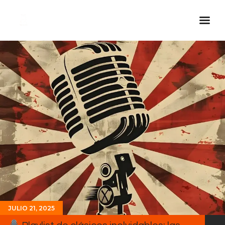
Inicio Real FM
Streaming
En Vivo
Descarga La APP
Programas
Noticias
Equipo
Sobre Nosotros
Contactos
JULIO 21, 2025