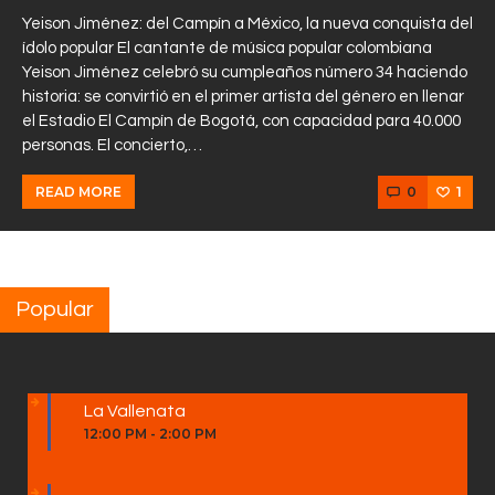
Yeison Jiménez: del Campín a México, la nueva conquista del
ídolo popular El cantante de música popular colombiana
Yeison Jiménez celebró su cumpleaños número 34 haciendo
historia: se convirtió en el primer artista del género en llenar
el Estadio El Campín de Bogotá, con capacidad para 40.000
personas. El concierto,…
0
1
READ MORE
Popular
La Vallenata
12:00 PM
-
2:00 PM