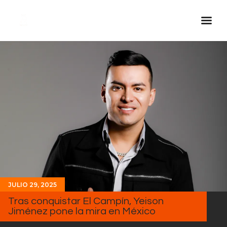
Inicio Real FM
Streaming
En Vivo
Descarga La APP
Programas
Noticias
Equipo
Sobre Nosotros
JULIO 29, 2025
Contactos
Tras conquistar El Campín, Yeison
Jiménez pone la mira en México