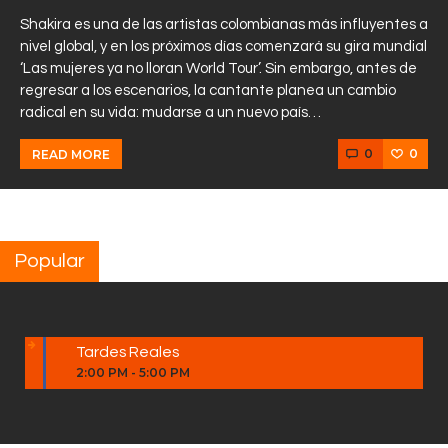
Shakira es una de las artistas colombianas más influyentes a
nivel global, y en los próximos días comenzará su gira mundial
‘Las mujeres ya no lloran World Tour’. Sin embargo, antes de
regresar a los escenarios, la cantante planea un cambio
radical en su vida: mudarse a un nuevo país…
0
0
READ MORE
Popular
Tardes Reales
2:00 PM
-
5:00 PM