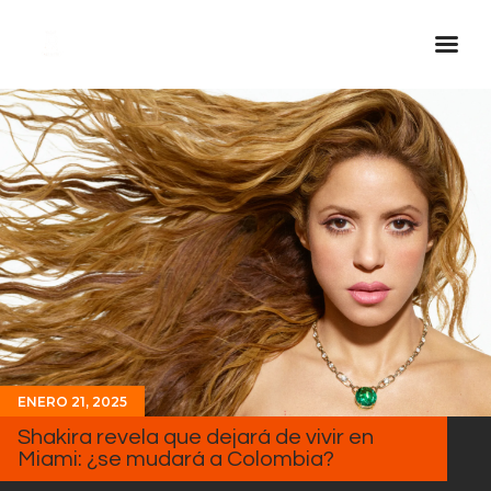
Inicio Real FM
Streaming
En Vivo
Descarga La APP
Programas
Noticias
Equipo
Sobre Nosotros
ENERO 21, 2025
Contactos
Shakira revela que dejará de vivir en
Miami: ¿se mudará a Colombia?