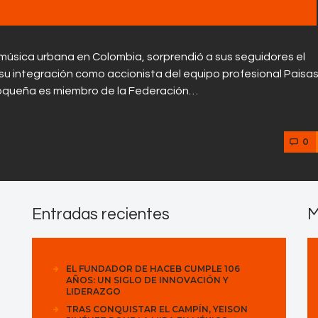
música urbana en Colombia, sorprendió a sus seguidores el
su integración como accionista del equipo profesional Paisa
tioqueña es miembro de la Federación…
0
Entradas recientes
M
EL FUNDADOR DE HACEB CUMPLE 106
AÑOS: UN SIGLO DE INNOVACIÓN Y
LIDERAZGO
TRAS CONQUISTAR EL CAMPÍN, YEISON