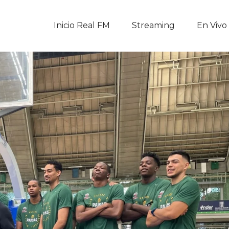
Inicio Real FM
Inicio Real FM
Streaming
En Vivo
Streaming
En Vivo
Descarga La APP
Programas
Noticias
Equipo
Sobre Nosotros