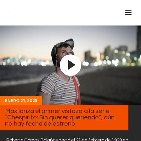
Inicio Real FM
Streaming
En Vivo
Descarga La APP
Programas
Noticias
ENERO 27, 2025
Equipo
Max lanza el primer vistazo a la serie
Sobre Nosotros
“Chespirito: Sin querer queriendo”; aún
no hay fecha de estreno
Contactos
Roberto Gómez Bolaños nació el 21 de febrero de 1929 en