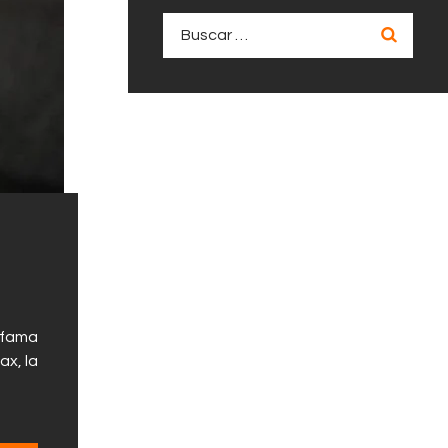
Buscar:
a fama
ax, la