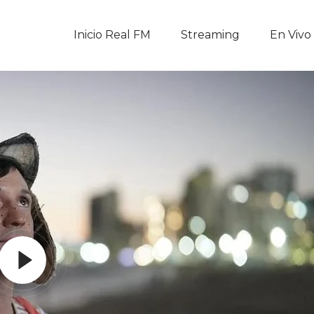
Inicio Real FM
Inicio Real FM
Streaming
En Vivo
Streaming
En Vivo
Descarga La APP
Programas
Noticias
Equipo
Sobre Nosotros