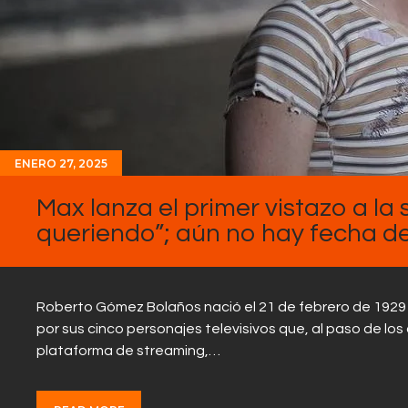
ENERO 27, 2025
Max lanza el primer vistazo a la 
queriendo”; aún no hay fecha d
Roberto Gómez Bolaños nació el 21 de febrero de 1929 
por sus cinco personajes televisivos que, al paso de los
plataforma de streaming,…