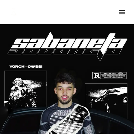
Inicio Real FM
Streaming
En Vivo
Descarga La APP
Programas
Noticias
Equipo
Sobre Nosotros
Contactos