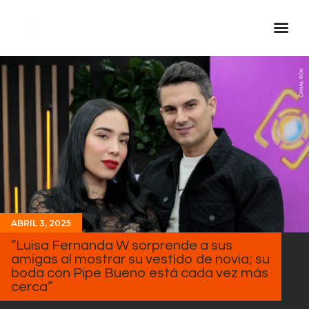
Inicio Real FM
Streaming
En Vivo
Descarga La APP
Programas
Noticias
Equipo
ABRIL 3, 2025
“Luisa Fernanda W sorprende a sus
Sobre Nosotros
amigas al mostrar su vestido de novia; su
Contactos
boda con Pipe Bueno está cada vez más
cerca”