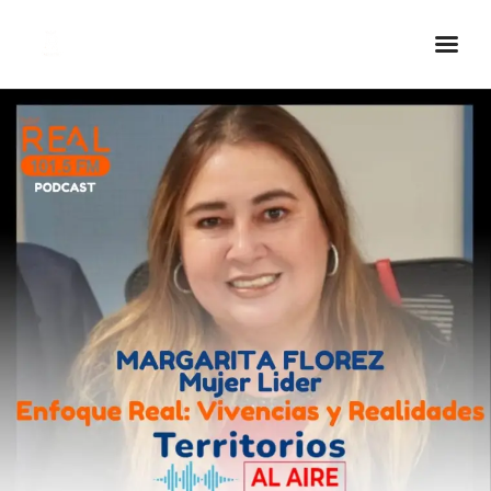
Inicio Real FM
Streaming
En Vivo
Descarga La APP
Programas
Noticias
Equipo
Sobre Nosotros
Contactos