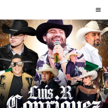
Inicio Real FM
Streaming
En Vivo
Descarga La APP
Programas
Noticias
Equipo
Sobre Nosotros
Contactos