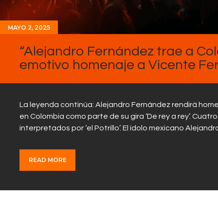
MAYO 2, 2025
“Alejandro Fernández trae a Colo
emotivo homenaje a Vicente Fer
La leyenda continúa: Alejandro Fernández rendirá home
en Colombia como parte de su gira ‘De rey a rey’. Cuatro
interpretados por ‘el Potrillo’. El ídolo mexicano Aleja
READ MORE