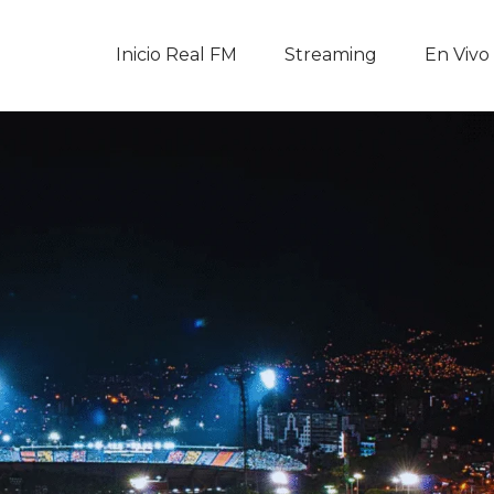
Inicio Real FM
Inicio Real FM
Streaming
En Vivo
Streaming
En Vivo
Descarga La APP
Programas
Noticias
Equipo
Sobre Nosotros