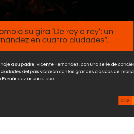
mbia su gira ‘De rey a rey’: un
nández en cuatro ciudades”.
naje a su padre, Vicente Fernández, con una serie de concie
 ciudades del país vibrarán con los grandes clásicos del maria
ndro Fernández anunció que…
0