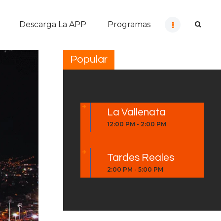
Descarga La APP
Programas
Popular
La Vallenata
12:00 PM
-
2:00 PM
Tardes Reales
2:00 PM
-
5:00 PM