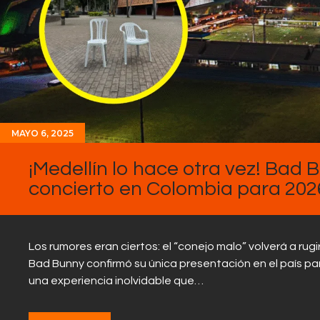
MAYO 6, 2025
¡Medellín lo hace otra vez! Bad 
concierto en Colombia para 202
Los rumores eran ciertos: el “conejo malo” volverá a rug
Bad Bunny confirmó su única presentación en el país para
una experiencia inolvidable que…