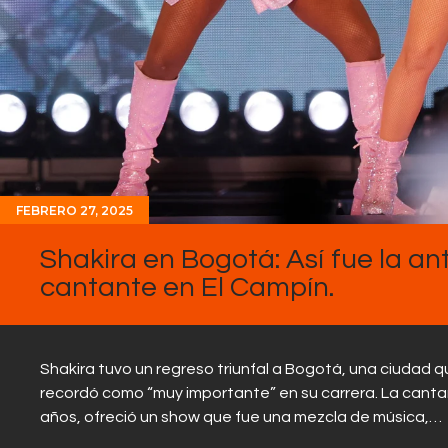
FEBRERO 27, 2025
Shakira en Bogotá: Así fue la an
cantante en El Campín.
Shakira tuvo un regreso triunfal a Bogotá, una ciudad q
recordó como “muy importante” en su carrera. La cantan
años, ofreció un show que fue una mezcla de música,…