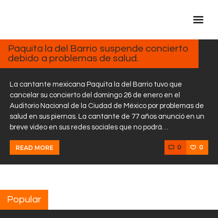
ENERO
29,
2025
Paquita la del Barrio suspende concierto
debido a problemas de salud.
Inicio Real FM
Streaming
La cantante mexicana Paquita la del Barrio tuvo que
En Vivo
cancelar su concierto del domingo 26 de enero en el
Auditorio Nacional de la Ciudad de México por problemas de
Descarga La APP
salud en sus piernas. La cantante de 77 años anunció en un
Programas
breve video en sus redes sociales que no podrá…
Noticias
0
0
READ MORE
Equipo
Sobre Nosotros
Contactos
Popular