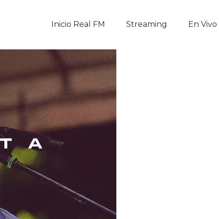
Inicio Real FM
Inicio Real FM
Streaming
En Vivo
Streaming
En Vivo
Descarga La APP
Programas
Noticias
Equipo
Sobre Nosotros