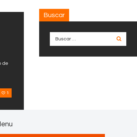
Buscar
Buscar:
o de
1
enu