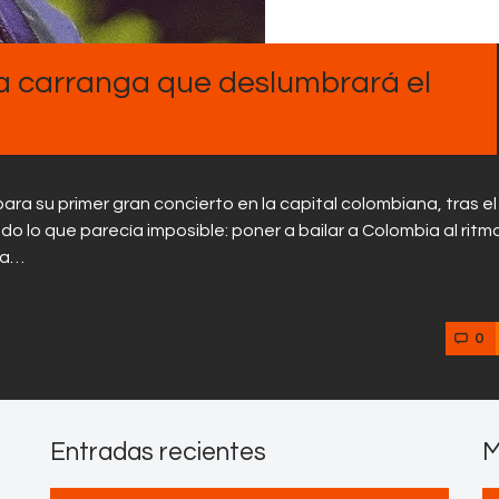
Contactos
la carranga que deslumbrará el
ara su primer gran concierto en la capital colombiana, tras el
rado lo que parecía imposible: poner a bailar a Colombia al ritm
osa…
0
Entradas recientes
M