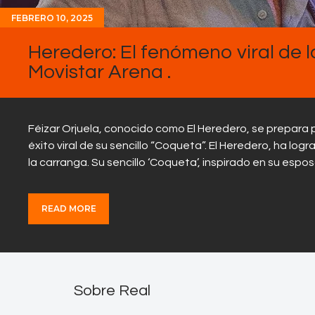
FEBRERO 10, 2025
Heredero: El fenómeno viral de 
Movistar Arena .
Féizar Orjuela, conocido como El Heredero, se prepara p
éxito viral de su sencillo “Coqueta”. El Heredero, ha log
la carranga. Su sencillo ‘Coqueta’, inspirado en su esp
READ MORE
Sobre Real