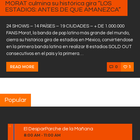
MORAT culmina su histórica gira “LOS
ESTADIOS: ANTES DE QUE AMANEZCA”
24 SHOWS – 14 PAÍSES – 19 CIUDADES – + DE 1.000.000
FANS Morat, la banda de pop latino más grande del mundo,
cierra su histórica gira de estadios en México, convirtiéndose
en la primera banda latina en realizar 8 estadios SOLD OUT
consecutivos en el país y la primera…
0
1
READ MORE
Popular
El DesparParche de la Mañana
8:00 AM
-
11:00 AM