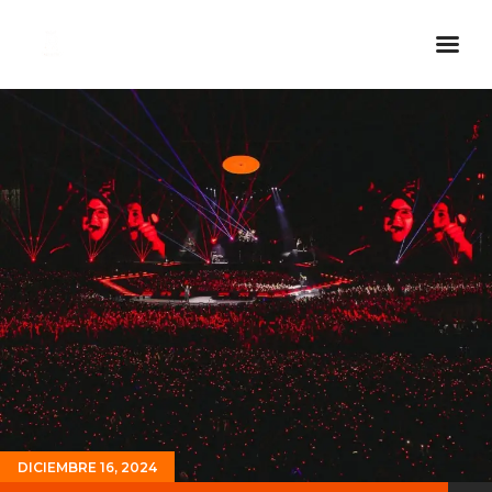
Inicio Real FM
Streaming
En Vivo
Descarga La APP
Programas
Noticias
Equipo
Sobre Nosotros
Contactos
DICIEMBRE 16, 2024