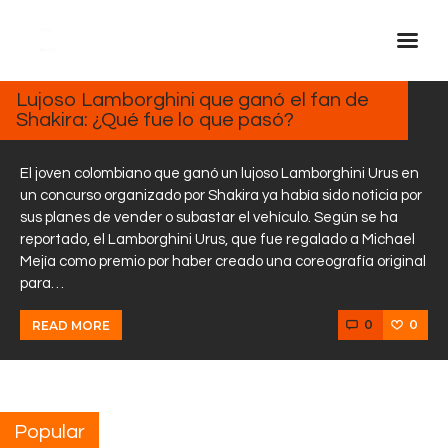
MARZO
11, 2025
Lujoso Lamborghini que ganó el fan de
Shakira: ¿Qué fue lo que pasó?
Inicio Real FM
Streaming
El joven colombiano que ganó un lujoso Lamborghini Urus en
En Vivo
un concurso organizado por Shakira ya había sido noticia por
sus planes de vender o subastar el vehículo. Según se ha
Descarga La APP
reportado, el Lamborghini Urus, que fue regalado a Michael
Programas
Mejía como premio por haber creado una coreografía original
para…
Noticias
Equipo
0
0
READ MORE
Sobre Nosotros
Contactos
Popular