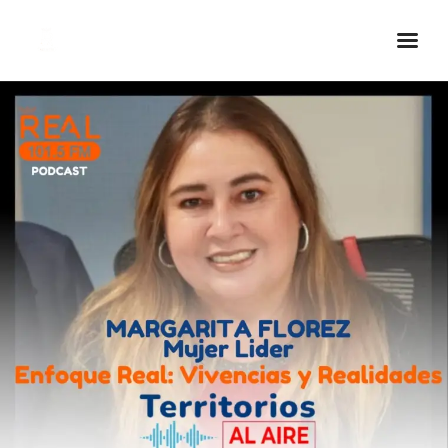
Inicio Real FM
Streaming
En Vivo
Descarga La APP
Programas
Noticias
Equipo
Sobre Nosotros
Contactos