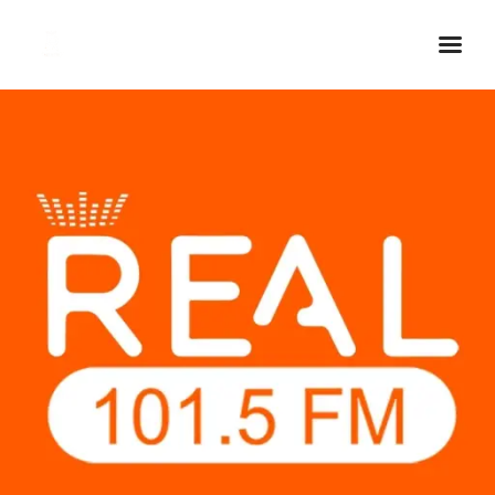
Inicio Real FM
Streaming
En Vivo
Descarga La APP
Programas
Noticias
Equipo
Sobre Nosotros
Contactos