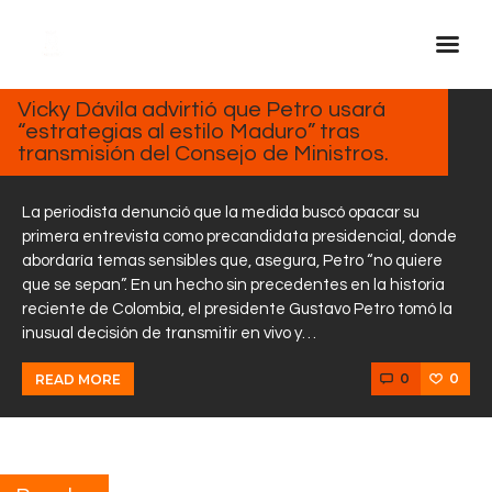
FEBRERO
5, 2025
Vicky Dávila advirtió que Petro usará
“estrategias al estilo Maduro” tras
Inicio Real FM
transmisión del Consejo de Ministros.
Streaming
En Vivo
La periodista denunció que la medida buscó opacar su
primera entrevista como precandidata presidencial, donde
Descarga La APP
abordaría temas sensibles que, asegura, Petro “no quiere
Programas
que se sepan”. En un hecho sin precedentes en la historia
reciente de Colombia, el presidente Gustavo Petro tomó la
Noticias
inusual decisión de transmitir en vivo y…
Equipo
0
0
READ MORE
Sobre Nosotros
Contactos