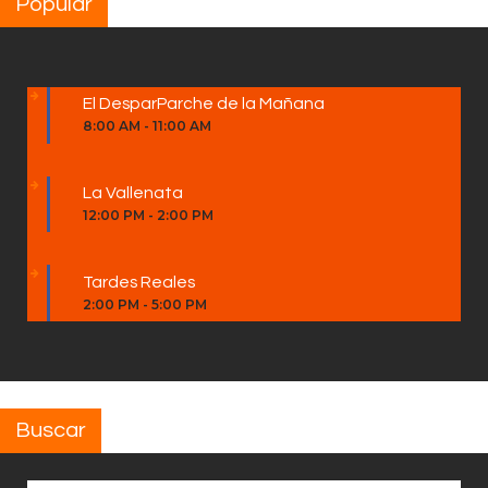
Popular
El DesparParche de la Mañana
8:00 AM
-
11:00 AM
La Vallenata
12:00 PM
-
2:00 PM
Tardes Reales
2:00 PM
-
5:00 PM
Buscar