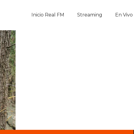
Inicio Real FM
Inicio Real FM
Streaming
En Vivo
Streaming
En Vivo
Descarga La APP
Programas
Noticias
Equipo
Sobre Nosotros