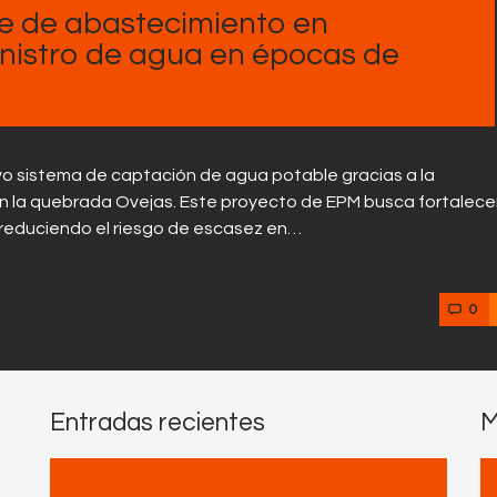
Contactos
e de abastecimiento en
inistro de agua en épocas de
vo sistema de captación de agua potable gracias a la
n la quebrada Ovejas. Este proyecto de EPM busca fortalecer
 reduciendo el riesgo de escasez en…
0
Entradas recientes
M