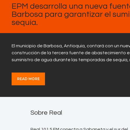
EPM desarrolla una nueva fuent
Barbosa para garantizar el sum
sequía.
El municipio de Barbosa, Antioquia, contará con un nue
construcción de la tercera fuente de abastecimiento e
suministro de agua durante las temporadas de sequía,
READ MORE
Sobre Real
Real 101.5 FM conecta a Sabaneta y el sur del