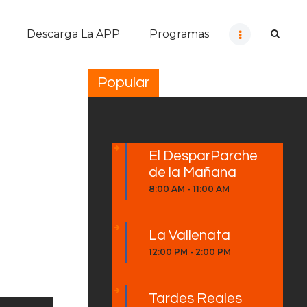
Descarga La APP
Programas
Popular
El DesparParche
de la Mañana
8:00 AM
-
11:00 AM
La Vallenata
12:00 PM
-
2:00 PM
Tardes Reales