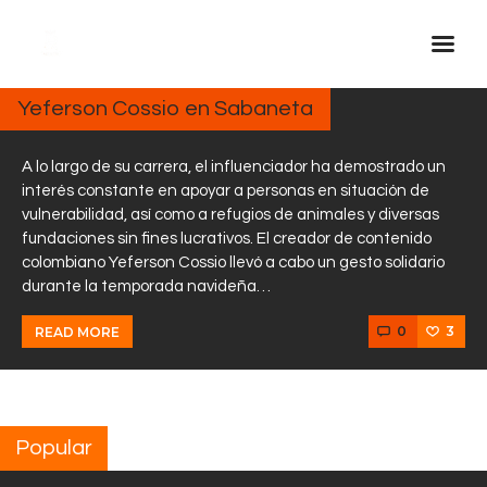
DICIEMBRE
26, 2024
Yeferson Cossio en Sabaneta
Inicio Real FM
Streaming
A lo largo de su carrera, el influenciador ha demostrado un
interés constante en apoyar a personas en situación de
En Vivo
vulnerabilidad, así como a refugios de animales y diversas
fundaciones sin fines lucrativos. El creador de contenido
Descarga La APP
colombiano Yeferson Cossio llevó a cabo un gesto solidario
Programas
durante la temporada navideña…
Noticias
0
3
READ MORE
Equipo
Sobre Nosotros
Contactos
Popular