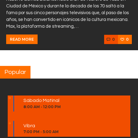
Ciudad de México y durante la decada de los 70 saltó a la
fama por sus cinco personajes televisivos que, al paso de los
años, se han convertido en icónicos de la cultura mexicana.
Max, la plataforma de streaming,…
0
0
READ MORE
Popular
Sábado Matinal
8:00 AM
-
12:00 PM
Vibra
7:00 PM
-
5:00 AM