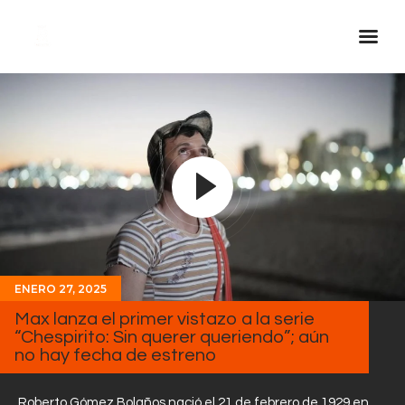
Inicio Real FM
Streaming
En Vivo
Descarga La APP
Programas
Noticias
ENERO 27, 2025
Equipo
Max lanza el primer vistazo a la serie
Sobre Nosotros
“Chespirito: Sin querer queriendo”; aún
no hay fecha de estreno
Contactos
Roberto Gómez Bolaños nació el 21 de febrero de 1929 en