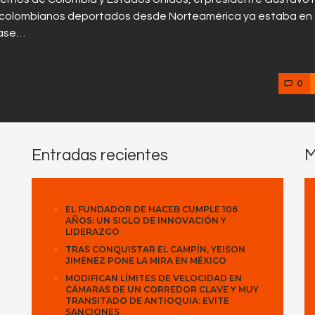
con colombianos deportados desde Norteamérica ya estaba en
 base…
0
Entradas recientes
M
EL FUNDADOR DE HACEB CUMPLE 106
AÑOS: UN SIGLO DE INNOVACIÓN Y
LIDERAZGO
TRAS CONQUISTAR EL CAMPÍN, YEISON
JIMÉNEZ PONE LA MIRA EN MÉXICO
MODIFICAN LÍMITES DE VELOCIDAD EN
CÁMARAS DE UN CORREDOR CLAVE Y MUY
TRANSITADO DE ANTIOQUIA: EVITE
SANCIONES