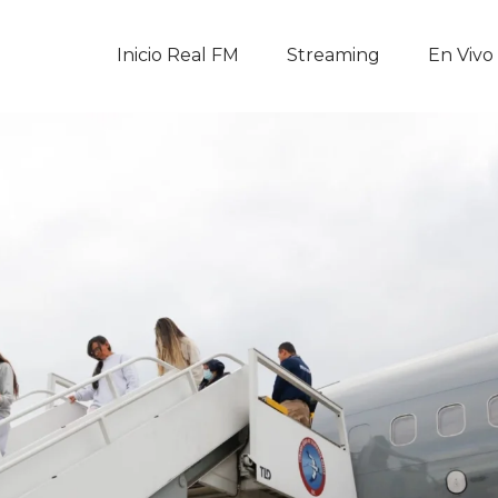
Inicio Real FM
Inicio Real FM
Streaming
En Vivo
Streaming
En Vivo
Descarga La APP
Programas
Noticias
Equipo
Sobre Nosotros