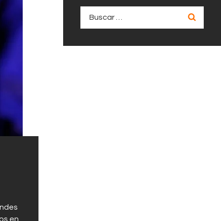
Buscar:
randes
dos en