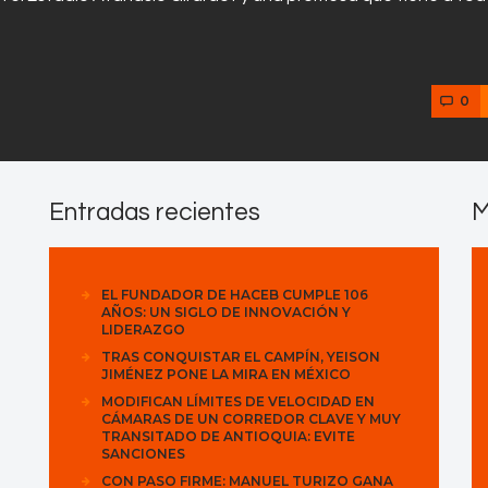
0
Entradas recientes
M
EL FUNDADOR DE HACEB CUMPLE 106
AÑOS: UN SIGLO DE INNOVACIÓN Y
LIDERAZGO
TRAS CONQUISTAR EL CAMPÍN, YEISON
JIMÉNEZ PONE LA MIRA EN MÉXICO
MODIFICAN LÍMITES DE VELOCIDAD EN
CÁMARAS DE UN CORREDOR CLAVE Y MUY
TRANSITADO DE ANTIOQUIA: EVITE
SANCIONES
CON PASO FIRME: MANUEL TURIZO GANA