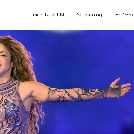
Inicio Real FM
Inicio Real FM
Streaming
En Vivo
Streaming
En Vivo
Descarga La APP
Programas
Noticias
Equipo
Sobre Nosotros