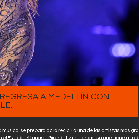
Contactos
 REGRESA A MEDELLÍN CON
LE.
la música: se prepara para recibir a una de las artistas más g
n el Estadio Atanasio Girardot y una promesa que tiene a to