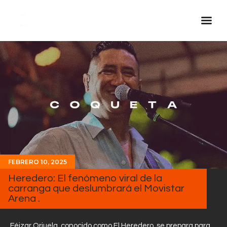
Inicio Real FM
Streaming
En Vivo
Descarga La APP
Programas
Noticias
FEBRERO 10, 2025
Equipo
Heredero: El fenómeno viral de la
Sobre Nosotros
carranga que deslumbrará el Movistar
Arena .
Contactos
Féizar Orjuela, conocido como El Heredero, se prepara para