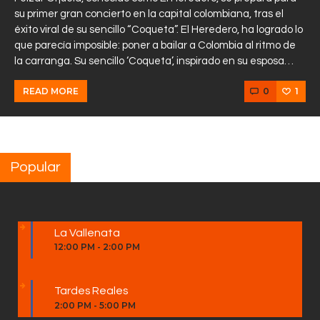
su primer gran concierto en la capital colombiana, tras el
éxito viral de su sencillo “Coqueta”. El Heredero, ha logrado lo
que parecía imposible: poner a bailar a Colombia al ritmo de
la carranga. Su sencillo ‘Coqueta’, inspirado en su esposa…
0
1
READ MORE
Popular
La Vallenata
12:00 PM
-
2:00 PM
Tardes Reales
2:00 PM
-
5:00 PM