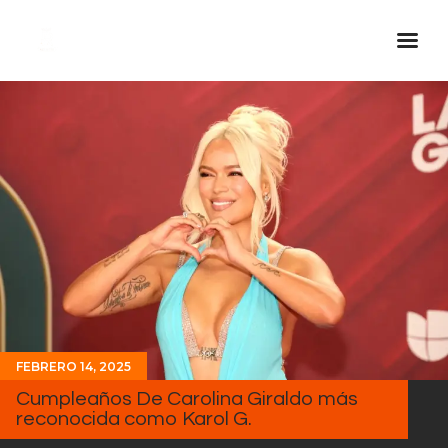
Inicio Real FM
Streaming
En Vivo
Descarga La APP
Programas
Noticias
Equipo
Sobre Nosotros
FEBRERO 14, 2025
Contactos
Cumpleaños De Carolina Giraldo más
reconocida como Karol G.