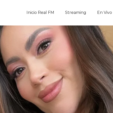
Inicio Real FM
Inicio Real FM
Streaming
En Vivo
Streaming
En Vivo
Descarga La APP
Programas
Noticias
Equipo
Sobre Nosotros