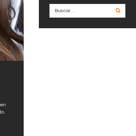
Buscar:
 en
do.