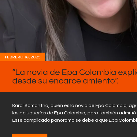
FEBRERO 18, 2025
“La novia de Epa Colombia expl
desde su encarcelamiento”.
Karol Samantha, quien es la novia de Epa Colombia, ag
las peluquerías de Epa Colombia, pero también admit
Este complicado panorama se debe a que Epa Colombia,