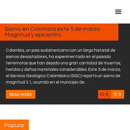
MARZO
5, 2025
Sismo en Colombia este 5 de marzo:
Magnitud y epicentro.
Inicio Real FM
Streaming
Colombia, un país sudamericano con un largo historial de
En Vivo
sismos devastadores, ha experimentado en el pasado
terremotos que han dejado una gran cantidad de muertos,
Descarga La APP
heridos y daños materiales considerables. Este 5 de marzo,
Programas
el Servicio Geológico Colombiano (SGC) reportó un sismo de
magnitud 3.1, ocurrido en el municipio de…
Noticias
Equipo
0
0
READ MORE
Sobre Nosotros
Contactos
Popular