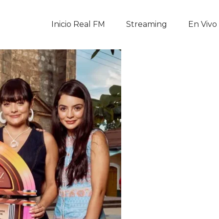
Inicio Real FM
Inicio Real FM
Streaming
En Vivo
Streaming
En Vivo
Descarga La APP
Programas
Noticias
Equipo
Sobre Nosotros