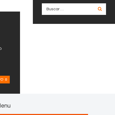
Buscar:
ó
0
enu