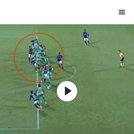
Inicio Real FM
Streaming
En Vivo
Descarga La APP
Programas
Noticias
Equipo
Sobre Nosotros
Contactos