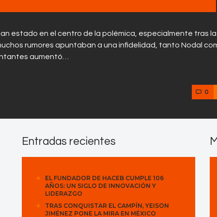
 han estado en el centro de la polémica, especialmente tras la
 muchos rumores apuntaban a una infidelidad, tanto Nodal co
 cantantes aumentó…
0
Entradas recientes
M
EL FUNDADOR DE HACEB CUMPLE 106
AÑOS: UN SIGLO DE INNOVACIÓN Y
LIDERAZGO
TRAS CONQUISTAR EL CAMPÍN, YEISON
JIMÉNEZ PONE LA MIRA EN MÉXICO