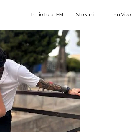
Inicio Real FM
Inicio Real FM
Streaming
En Vivo
Streaming
En Vivo
Descarga La APP
Programas
Noticias
Equipo
Sobre Nosotros