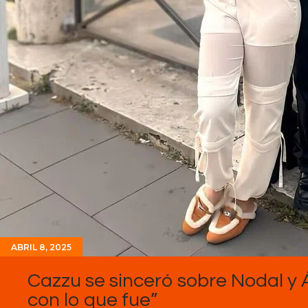
ABRIL 8, 2025
Cazzu se sinceró sobre Nodal y 
con lo que fue”