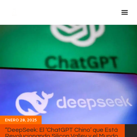
Inicio Real FM
Streaming
En Vivo
Descarga La APP
Programas
Noticias
Equipo
Sobre Nosotros
Contactos
ENERO 28, 2025
“DeepSeek: El ‘ChatGPT Chino’ que Está
Revolucionando Silicon Valley y el Mundo