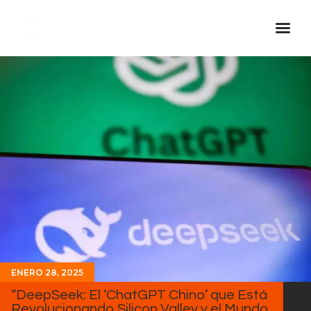
Inicio Real FM
Streaming
En Vivo
Descarga La APP
Programas
Noticias
Equipo
Sobre Nosotros
Contactos
ENERO 28, 2025
“DeepSeek: El ‘ChatGPT Chino’ que Está
Revolucionando Silicon Valley y el Mundo