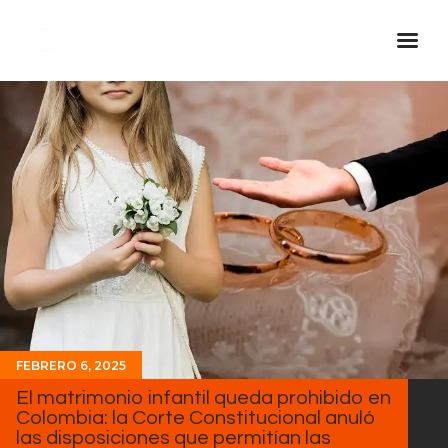
Inicio Real FM
Streaming
En Vivo
Descarga La APP
Programas
Noticias
Equipo
Sobre Nosotros
FEBRERO 6, 2025
Contactos
El matrimonio infantil queda prohibido en
Colombia: la Corte Constitucional anuló
las disposiciones que permitían las