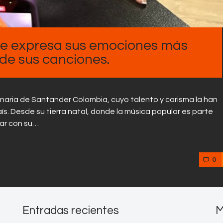
ue expresa sus emociones más
 de sus canciones.
naria de Santander Colombia, cuyo talento y carisma la han
ís. Desde su tierra natal, donde la música popular es parte
tar con su…
0
Entradas recientes
M