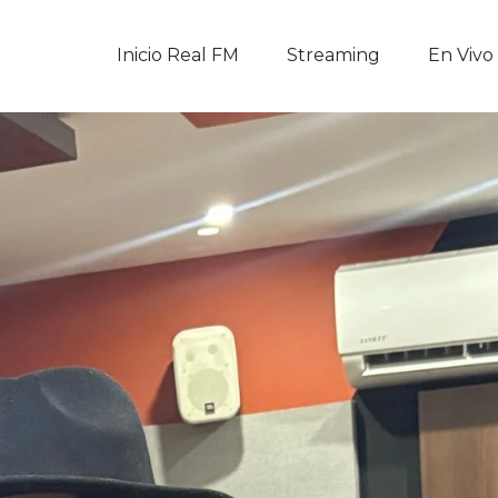
Inicio Real FM
Inicio Real FM
Streaming
En Vivo
Streaming
En Vivo
Descarga La APP
Programas
Noticias
Equipo
Sobre Nosotros