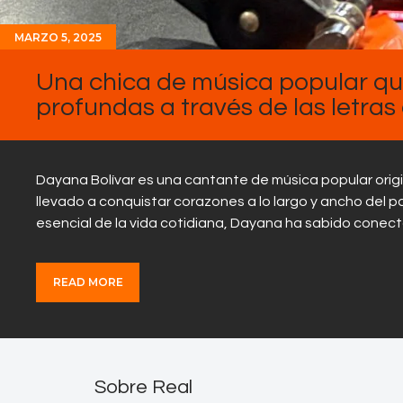
MARZO 5, 2025
Una chica de música popular q
profundas a través de las letras
Dayana Bolívar es una cantante de música popular origi
llevado a conquistar corazones a lo largo y ancho del pa
esencial de la vida cotidiana, Dayana ha sabido conec
READ MORE
Sobre Real