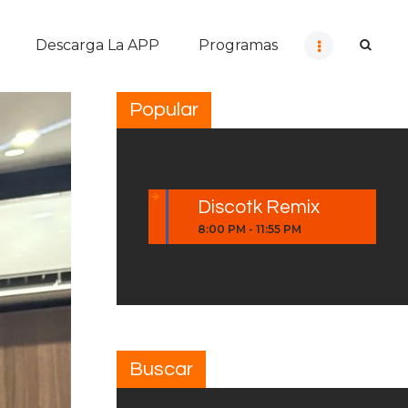
Descarga La APP
Programas
Popular
Discotk Remix
8:00 PM
-
11:55 PM
Buscar