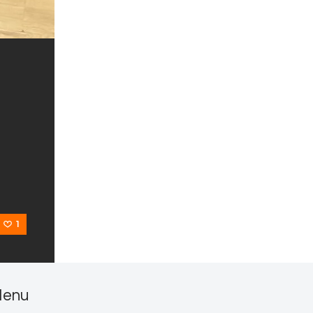
1
enu