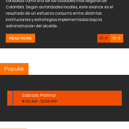
consolida como una de las ciudades más seguras de
Colombia. Según autoridades locales, este avance es el
resultado de un esfuerzo conjunto entre distintas
instituciones y estrategias implementadas bajo la
administración del alcalde…
0
0
READ MORE
Popular
Sábado Matinal
8:00 AM
-
12:00 PM