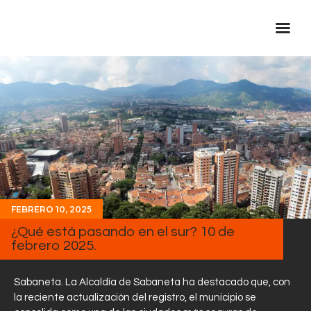
Inicio Real FM
Streaming
En Vivo
Descarga La APP
Programas
Noticias
FEBRERO 10, 2025
Equipo
¿Qué está pasando en el sur? 10 de
febrero 2025.
Sobre Nosotros
Contactos
Sabaneta. La Alcaldía de Sabaneta ha destacado que, con
la reciente actualización del registro, el municipio se