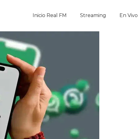
Inicio Real FM
Inicio Real FM
Streaming
En Vivo
Streaming
En Vivo
Descarga La APP
Programas
Noticias
Equipo
Sobre Nosotros