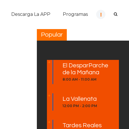
Descarga La APP
Programas
Popular
El DesparParche
de la Mañana
8:00 AM
-
11:00 AM
La Vallenata
12:00 PM
-
2:00 PM
Tardes Reales