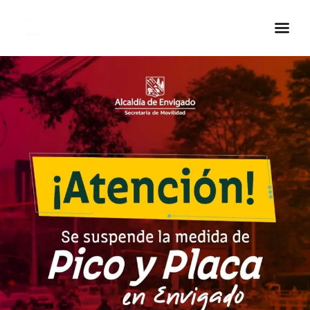
Inicio Real FM
Streaming
En Vivo
Descarga La APP
Programas
Noticias
Equipo
Sobre Nosotros
Contactos