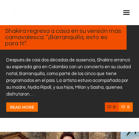
FEBRERO
21, 2025
Shakira regresa a casa en su versión más
carnavalesca: “¡Barranquilla, esto es
Inicio Real FM
para ti!”.
Streaming
En Vivo
Después de casi dos décadas de ausencia, Shakira arrancó
su esperada gira en Colombia con un concierto en su ciudad
Descarga La APP
natal, Barranquilla, como parte de los cinco que tiene
Programas
programados en el país. La artista estuvo acompañada por
su madre, Nydia Ripoll, y sus hijos, Milan y Sasha, quienes
Noticias
disfrutaron…
Equipo
0
0
READ MORE
Sobre Nosotros
Contactos