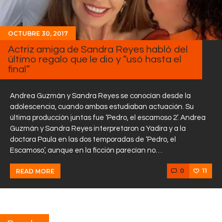
OCTUBRE 30, 2017
Actriz amiga de Sandra Reyes habló del
último regalo que le dio y “usó hasta el
final”
Andrea Guzmán y Sandra Reyes se conocían desde la
adolescencia, cuando ambas estudiaban actuación. Su
última producción juntas fue ‘Pedro, el escamoso 2’. Andrea
Guzmán y Sandra Reyes interpretaron a Yadira y a la
doctora Paula en las dos temporadas de ‘Pedro, el
Escamoso’, aunque en la ficción parecían no…
0
11
READ MORE