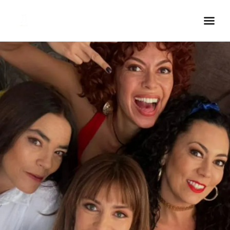
Inicio Real FM
Streaming
En Vivo
Descarga La APP
Programas
Noticias
Equipo
Sobre Nosotros
Contactos