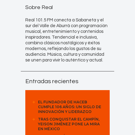
Sobre Real
Real 101.5 FM conecta a Sabaneta y el
sur del Valle de Aburrá con programación
musical, entretenimiento y contenidos
inspiradores. Tendencial e inclusiva,
combina clásicos nostálgicos y éxitos
modernos, reflejando los gustos de su
audiencia. Música, cultura y comunidad
se unen para vivir lo auténtico y actual.
Entradas recientes
EL FUNDADOR DE HACEB
CUMPLE 106 AÑOS: UN SIGLO DE
INNOVACIÓN Y LIDERAZGO
TRAS CONQUISTAR EL CAMPÍN,
YEISON JIMÉNEZ PONE LA MIRA
EN MÉXICO